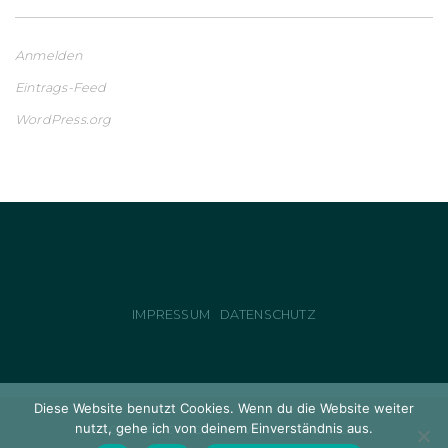
Anmelden
Eintrags-Feed
WordPress.org
IMPRESSUM
DATENSCHUTZ
Diese Website benutzt Cookies. Wenn du die Website weiter
nutzt, gehe ich von deinem Einverständnis aus.
© 2021 NANCY JOVANOVIC YOGA BERLIN